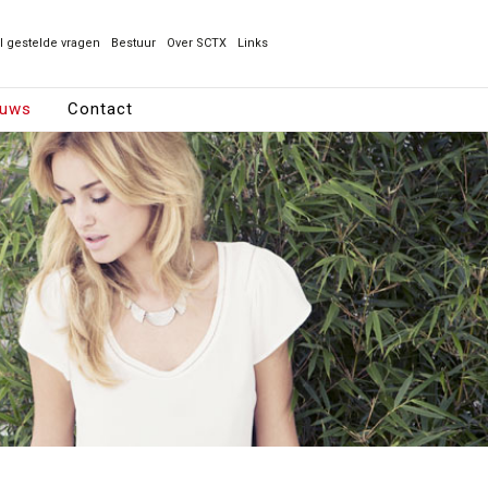
l gestelde vragen
Bestuur
Over SCTX
Links
euws
Contact