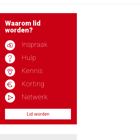
Waarom lid
worden?
Inspraak
Hulp
Kennis
Korting
Netwerk
Lid worden