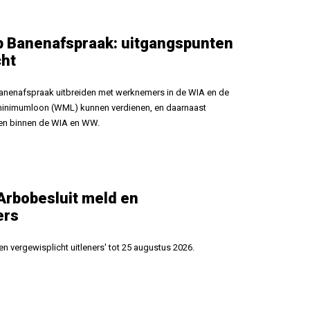
p Banenafspraak: uitgangspunten
cht
Banenafspraak uitbreiden met werknemers in de WIA en de
k minimumloon (WML) kunnen verdienen, en daarnaast
len binnen de WIA en WW.
 Arbobesluit meld en
ers
en vergewisplicht uitleners′ tot 25 augustus 2026.