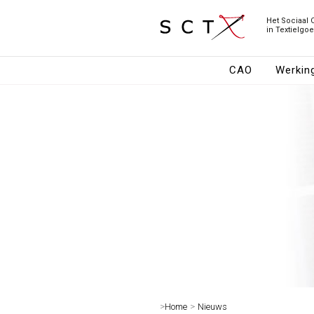
Het Sociaal 
in Textielgo
CAO
Werkin
>
Home
>
Nieuws