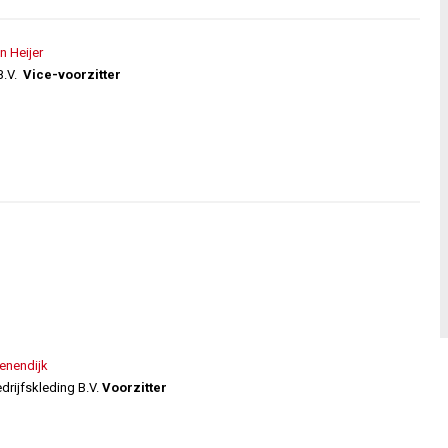
 Heijer
B.V.
Vice-voorzitter
enendijk
drijfskleding B.V.
Voorzitter