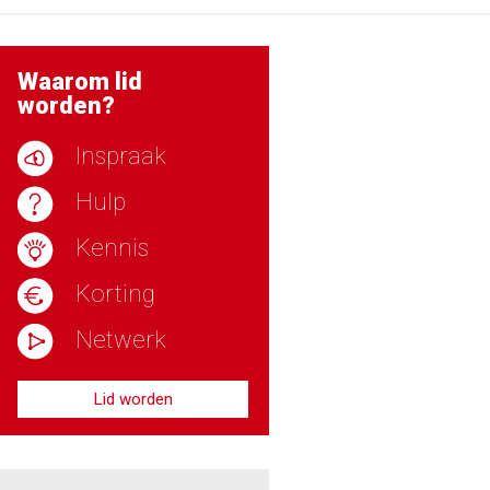
Waarom lid
worden?
Inspraak
Hulp
Kennis
Korting
Netwerk
Lid worden