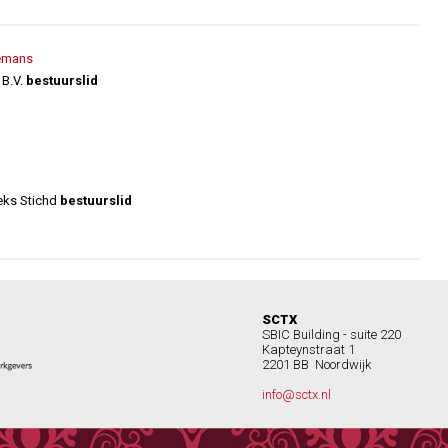
lemans
 B.V.
bestuurslid
eks Stichd
bestuurslid
SCTX
SBIC Building - suite 220
Kapteynstraat 1
2201 BB Noordwijk
info@sctx.nl