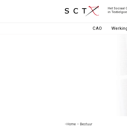
Het Sociaal 
in Textielgo
CAO
Werkin
>
Home
>
Bestuur